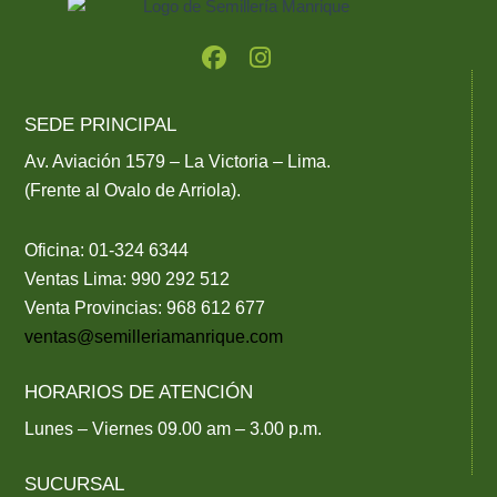
F
I
a
n
c
s
e
t
SEDE PRINCIPAL
b
a
o
g
Av. Aviación 1579 – La Victoria – Lima.
o
r
(Frente al Ovalo de Arriola).
k
a
m
Oficina: 01-324 6344
Ventas Lima: 990 292 512
Venta Provincias: 968 612 677
ventas@semilleriamanrique.com
HORARIOS DE ATENCIÓN
Lunes – Viernes 09.00 am – 3.00 p.m.
SUCURSAL