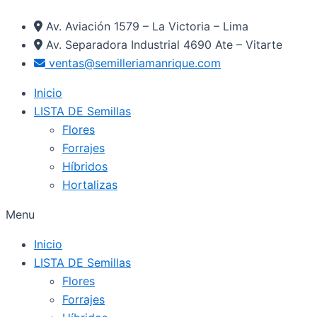
Ir
Av. Aviación 1579 – La Victoria – Lima
al
Av. Separadora Industrial 4690 Ate – Vitarte
contenido
ventas@semilleriamanrique.com
Inicio
LISTA DE Semillas
Flores
Forrajes
Híbridos
Hortalizas
Menu
Inicio
LISTA DE Semillas
Flores
Forrajes