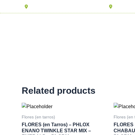
Ir
Av. Aviación 1579 – La Victoria – Lima
Av. Separa
al
contenido
INICIO
LISTA DE SE
Related products
Flores (en tarros)
Flores (en 
FLORES (en Tarros) – PHLOX
FLORES (
ENANO TWINKLE STAR MIX –
CHABAUD