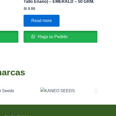
Tallo Enano) – EMERALD – 50 GRM.
S/
0.00
Read more
Haga su Pedido
marcas