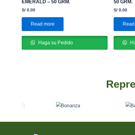
EMERALD – 50 GRM.
50 GRM.
S/
0.00
S/
0.00
Read more
Read
Haga su Pedido
Ha
Repre