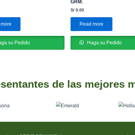
GRM.
S/
0.00
 more
Read more
ga su Pedido
Haga su Pedido
sentantes de las mejores 