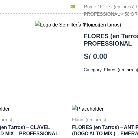
dora Industrial 4690 Ate – Vitarte
ventas@semilleriamanrique.c
Home
/
Flores (en tarros)
/
PROFESSIONAL – 50 GR
Flores (en tarros)
MILLAS
CALE
FLORES (en Tarro
PROFESSIONAL –
S/
0.00
Category:
Flores (en tarros
tarros)
Flores (en tarros)
en Tarros) – CLAVEL
FLORES (en Tarros) – ANT
 MIX – PROFESSIONAL –
(DOGO ALTO MIX.) – EMERA