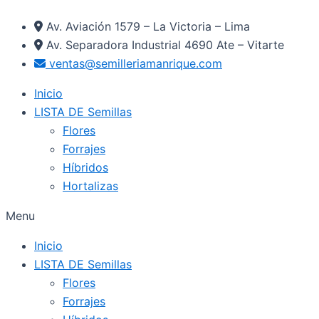
Ir
Av. Aviación 1579 – La Victoria – Lima
al
Av. Separadora Industrial 4690 Ate – Vitarte
contenido
ventas@semilleriamanrique.com
Inicio
LISTA DE Semillas
Flores
Forrajes
Híbridos
Hortalizas
Menu
Inicio
LISTA DE Semillas
Flores
Forrajes