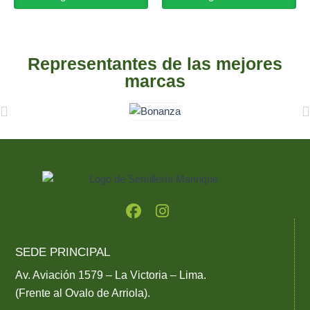
Representantes de las mejores
marcas
F
I
a
n
c
s
e
t
SEDE PRINCIPAL
b
a
o
g
Av. Aviación 1579 – La Victoria – Lima.
o
r
(Frente al Ovalo de Arriola).
k
a