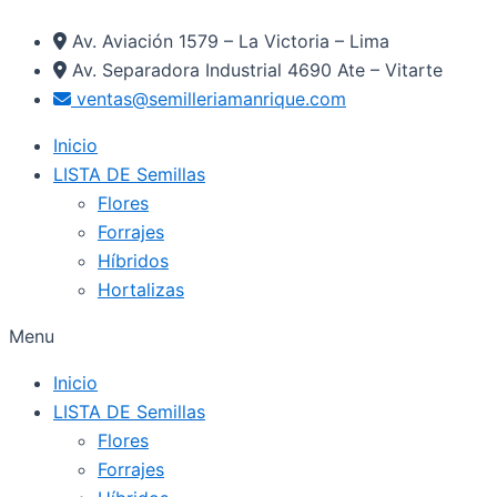
Ir
Av. Aviación 1579 – La Victoria – Lima
al
Av. Separadora Industrial 4690 Ate – Vitarte
contenido
ventas@semilleriamanrique.com
Inicio
LISTA DE Semillas
Flores
Forrajes
Híbridos
Hortalizas
Menu
Inicio
LISTA DE Semillas
Flores
Forrajes