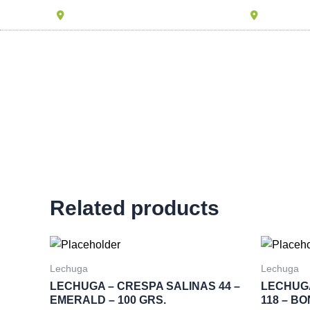
Ir
Av. Aviación 1579 – La Victoria – Lima
Av. Separa
al
contenido
INICIO
LISTA DE SE
Related products
Lechuga
Lechuga
LECHUGA – CRESPA SALINAS 44 –
LECHUGA
EMERALD – 100 GRS.
118 – BO