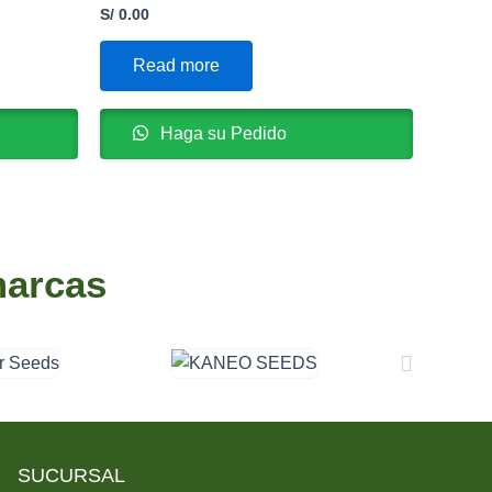
S/
0.00
Read more
Haga su Pedido
marcas
SUCURSAL