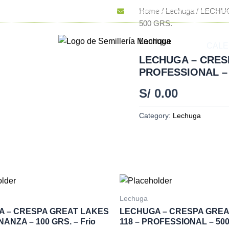
dora Industrial 4690 Ate – Vitarte
ventas@semilleriamanrique.c
Home
/
Lechuga
/ LECHU
500 GRS.
Lechuga
MILLAS
CALE
LECHUGA – CRES
PROFESSIONAL – 
S/
0.00
Category:
Lechuga
Lechuga
 – CRESPA GREAT LAKES
LECHUGA – CRESPA GREA
NANZA – 100 GRS. – Frio
118 – PROFESSIONAL – 500