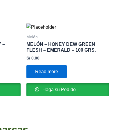
Melón
 –
MELÓN – HONEY DEW GREEN
FLESH – EMERALD – 100 GRS.
S/
0.00
Read more
Haga su Pedido
marcas