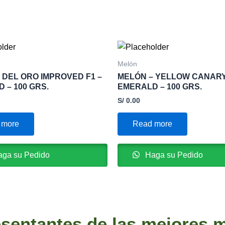
Melón
 DEL ORO IMPROVED F1 –
MELÓN – YELLOW CANARY
 – 100 GRS.
EMERALD – 100 GRS.
S/
0.00
 more
Read more
ga su Pedido
Haga su Pedido
sentantes de las mejores 