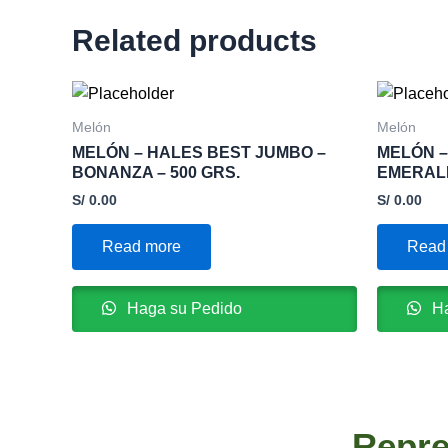
Related products
Melón
Melón
MELÓN – HALES BEST JUMBO –
MELÓN –
BONANZA – 500 GRS.
EMERALD
S/
0.00
S/
0.00
Read more
Read
Haga su Pedido
Ha
Repre