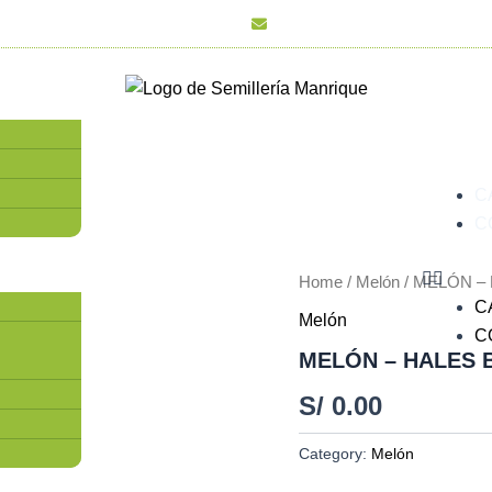
dora Industrial 4690 Ate – Vitarte
ventas@semilleriamanrique.c
Menu
C
C
Home
/
Melón
/ MELÓN –
C
Melón
C
MELÓN – HALES B
S/
0.00
Category:
Melón