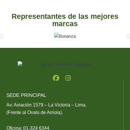
Representantes de las mejores
marcas
F
I
a
n
c
s
e
t
SEDE PRINCIPAL
b
a
o
g
Av. Aviación 1579 – La Victoria – Lima.
o
r
(Frente al Ovalo de Arriola).
k
a
m
Oficina: 01-324 6344