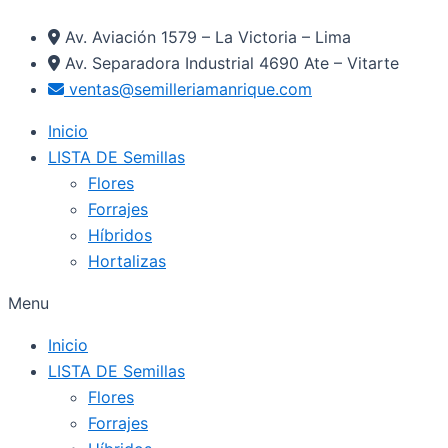
Ir
Av. Aviación 1579 – La Victoria – Lima
al
Av. Separadora Industrial 4690 Ate – Vitarte
contenido
ventas@semilleriamanrique.com
Inicio
LISTA DE Semillas
Flores
Forrajes
Híbridos
Hortalizas
Menu
Inicio
LISTA DE Semillas
Flores
Forrajes