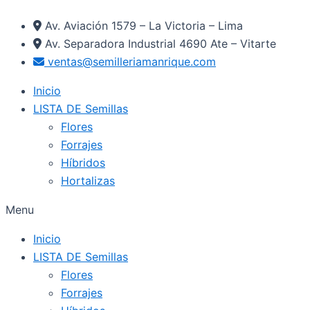
Ir
Av. Aviación 1579 – La Victoria – Lima
al
Av. Separadora Industrial 4690 Ate – Vitarte
contenido
ventas@semilleriamanrique.com
Inicio
LISTA DE Semillas
Flores
Forrajes
Híbridos
Hortalizas
Menu
Inicio
LISTA DE Semillas
Flores
Forrajes