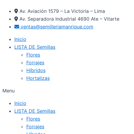
Ir
Av. Aviación 1579 – La Victoria – Lima
al
Av. Separadora Industrial 4690 Ate – Vitarte
contenido
ventas@semilleriamanrique.com
Inicio
LISTA DE Semillas
Flores
Forrajes
Híbridos
Hortalizas
Menu
Inicio
LISTA DE Semillas
Flores
Forrajes