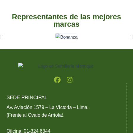
Representantes de las mejores
marcas
F
I
a
n
c
s
e
t
SEDE PRINCIPAL
b
a
o
g
Av. Aviación 1579 – La Victoria – Lima.
o
r
(Frente al Ovalo de Arriola).
k
a
m
Oficina: 01-324 6344